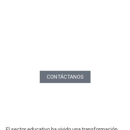
EDUCACIÓN
Impulsamos la modernización del sector
con tecnología
CONTÁCTANOS
El sector educativo ha vivido una transformación