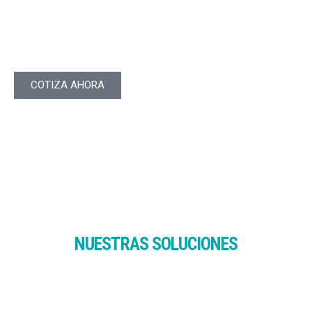
serie N con un conjunto integral de funciones de nivel 2 y 3 de
clase empresarial, administración coherente y simplificada,
además de un diseño de dispositivos y redes de alta
disponibilidad.
COTIZA AHORA
NUESTRAS SOLUCIONES