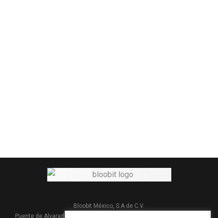
Bloobit México, S.A de C.V.
Puente de Alvarado #303 Col. Carretas, 76050 Querétaro, Qro. México