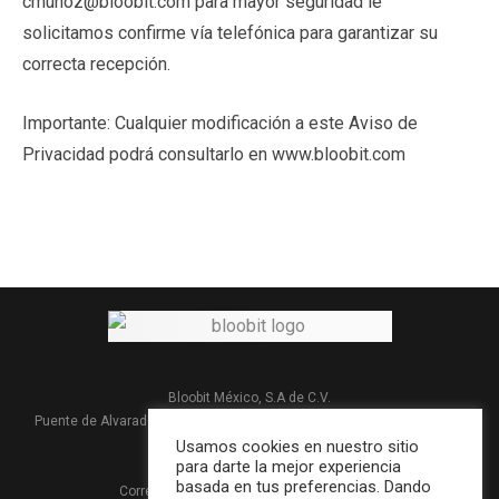
cmunoz@bloobit.com para mayor seguridad le
solicitamos confirme vía telefónica para garantizar su
correcta recepción.
Importante: Cualquier modificación a este Aviso de
Privacidad podrá consultarlo en www.bloobit.com
Bloobit México, S.A de C.V.
Puente de Alvarado #303 Col. Carretas, 76050 Querétaro, Qro. México
Teléfono: +52 442 2137179
Usamos cookies en nuestro sitio
para darte la mejor experiencia
basada en tus preferencias. Dando
Correo electrónico:
contacto@bloobit.com