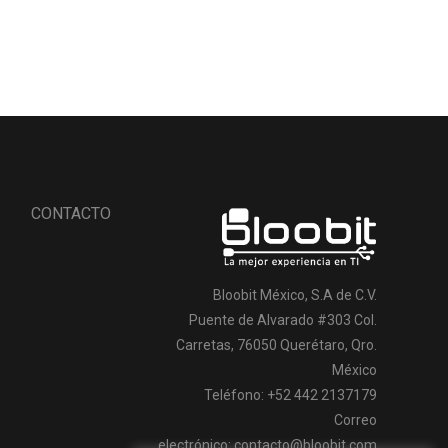
CONTACTO
Bloobit México, S.A de C.V.
Puente de Alvarado #303 Col.
Carretas, 76050 Querétaro, Qro.
México
Teléfono: +52 442 2137179
Correo
electrónico:
contacto@bloobit.com