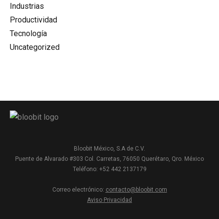
Industrias
Productividad
Tecnología
Uncategorized
Bloobit México, S.A de C.V.
Puente de Alvarado #303 Col. Carretas, 76050 Querétaro, Qro. México
Teléfono: +52 442 2137179
Correo electrónico:
contacto@bloobit.com
Aviso Privacidad