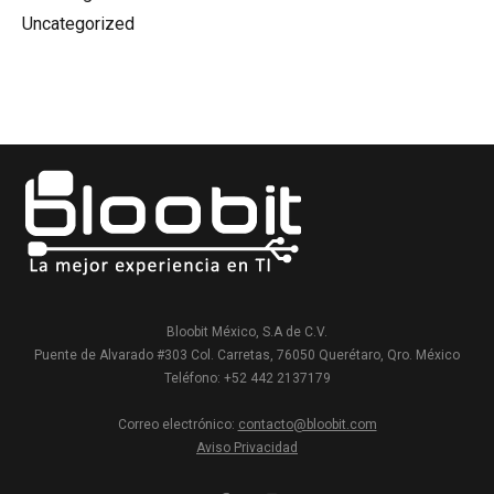
Uncategorized
Bloobit México, S.A de C.V.
Puente de Alvarado #303 Col. Carretas, 76050 Querétaro, Qro. México
Teléfono: +52 442 2137179
Correo electrónico:
contacto@bloobit.com
Aviso Privacidad