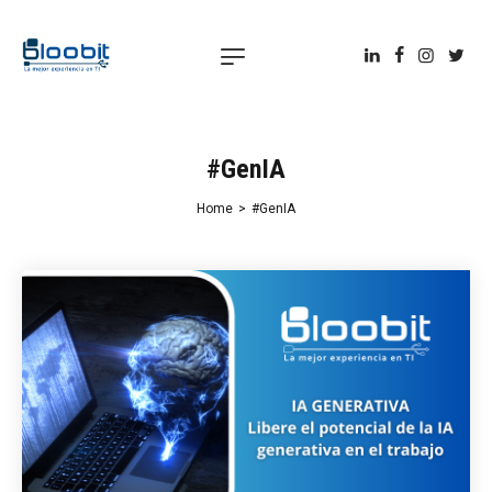
#GenIA
Home
>
#GenIA