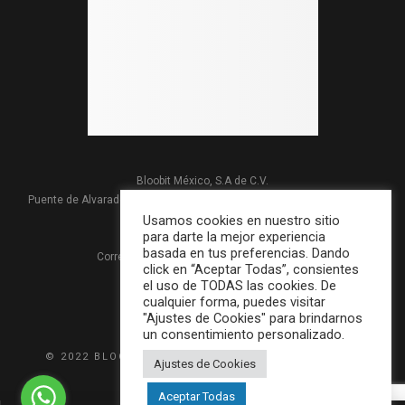
Bloobit México, S.A de C.V.
Puente de Alvarado #303 Col. Carretas, 76050 Querétaro, Qro. México
Teléfono: +52 442 2137179
Usamos cookies en nuestro sitio
para darte la mejor experiencia
basada en tus preferencias. Dando
Correo electrónico:
contacto@bloobit.com
click en “Aceptar Todas”, consientes
Aviso Privacidad
el uso de TODAS las cookies. De
cualquier forma, puedes visitar
"Ajustes de Cookies" para brindarnos
un consentimiento personalizado.
© 2022 BLOOBIT S.A. DE C.V. DISEÑADO POR
BIZZ
Ajustes de Cookies
MARKETHINK
Aceptar Todas