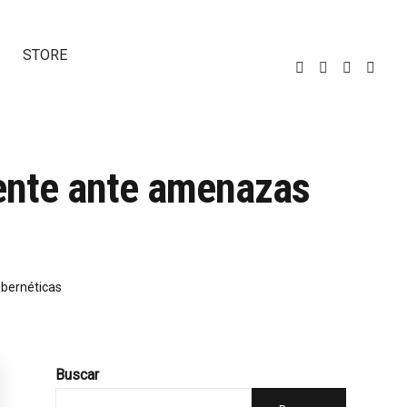
STORE
igente ante amenazas
ibernéticas
Buscar