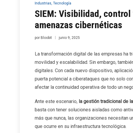
Publicado
Industrias
,
Tecnología
ern
SIEM: Visibilidad, control
amenazas cibernéticas
por
Bloobit
junio 9, 2025
La transformación digital de las empresas ha tr
movilidad y escalabilidad. Sin embargo, tambié
digitales. Con cada nuevo dispositivo, aplicaci
puerta potencial a ciberataques que no solo c
afectar la continuidad operativa de todo un neg
Ante este escenario,
la gestión tradicional de l
basta con tener soluciones aisladas como antivi
más que nunca, las organizaciones necesitan una
que ocurre en su infraestructura tecnológica.